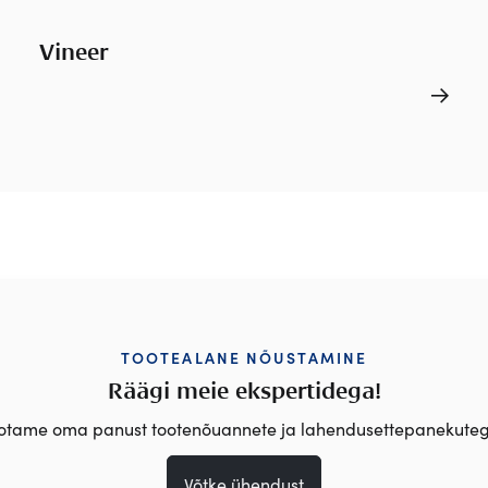
Vineer
TOOTEALANE NÕUSTAMINE
Räägi meie ekspertidega!
otame oma panust tootenõuannete ja lahendusettepanekuteg
Võtke ühendust