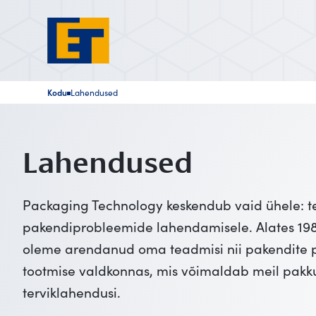
Kodu
Lahendused
■
Lahendused
Packaging Technology keskendub vaid ühele: t
pakendiprobleemide lahendamisele. Alates 19
oleme arendanud oma teadmisi nii pakendite pr
tootmise valdkonnas, mis võimaldab meil pakk
terviklahendusi.