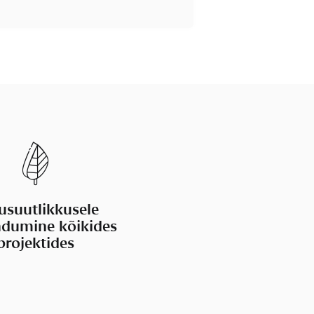
usuutlikkusele
dumine kõikides
projektides