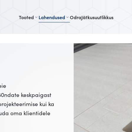
Tooted
Lahendused
Odra
Jätkusuutlikkus
eie
80ndate keskpaigast
ojekteerimise kui ka
uda oma klientidele