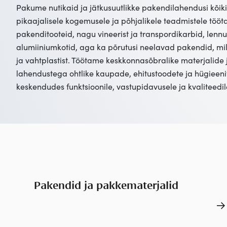
Pakume nutikaid ja jätkusuutlikke pakendilahendusi kõik
pikaajalisele kogemusele ja põhjalikele teadmistele töö
pakenditooteid, nagu vineerist ja transpordikarbid, lennuk
alumiiniumkotid, aga ka põrutusi neelavad pakendid, mill
ja vahtplastist. Töötame keskkonnasõbralike materjalide ja
lahendustega ohtlike kaupade, ehitustoodete ja hügieeni
keskendudes funktsioonile, vastupidavusele ja kvaliteedil
Pakendid ja pakkematerjalid