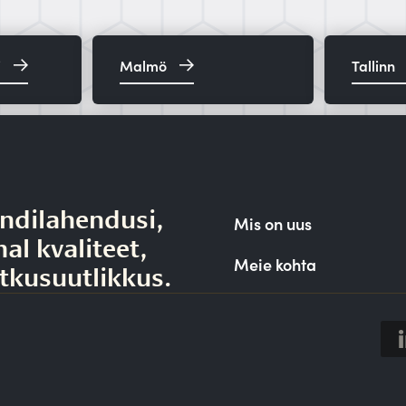
i
Malmö
Tallinn
ndilahendusi,
Mis on uus
al kvaliteet,
Meie kohta
ätkusuutlikkus.