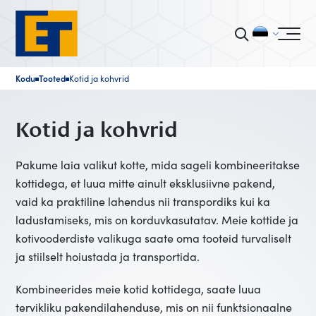
Kodu
Tooted
Kotid ja kohvrid
■
■
Kotid ja kohvrid
Pakume laia valikut kotte, mida sageli kombineeritakse
kottidega, et luua mitte ainult eksklusiivne pakend,
vaid ka praktiline lahendus nii transpordiks kui ka
ladustamiseks, mis on korduvkasutatav. Meie kottide ja
kotivooderdiste valikuga saate oma tooteid turvaliselt
ja stiilselt hoiustada ja transportida.
Kombineerides meie kotid kottidega, saate luua
tervikliku pakendilahenduse, mis on nii funktsionaalne