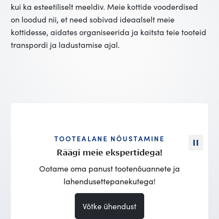
kui ka esteetiliselt meeldiv. Meie kottide vooderdised
on loodud nii, et need sobivad ideaalselt meie
kottidesse, aidates organiseerida ja kaitsta teie tooteid
transpordi ja ladustamise ajal.
TOOTEALANE NÕUSTAMINE
Räägi meie ekspertidega!
Ootame oma panust tootenõuannete ja
lahendusettepanekutega!
Võtke ühendust