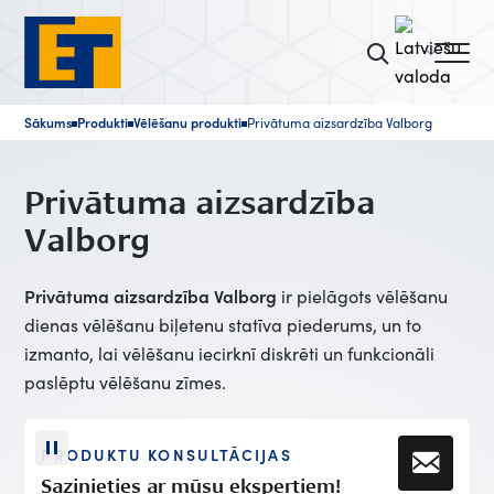
Sākums
Produkti
Vēlēšanu produkti
Privātuma aizsardzība Valborg
■
■
■
Privātuma aizsardzība
Valborg
Privātuma aizsardzība Valborg
ir pielāgots vēlēšanu
dienas vēlēšanu biļetenu statīva piederums, un to
izmanto, lai vēlēšanu iecirknī diskrēti un funkcionāli
paslēptu vēlēšanu zīmes.
PRODUKTU KONSULTĀCIJAS
Sazinieties ar mūsu ekspertiem!