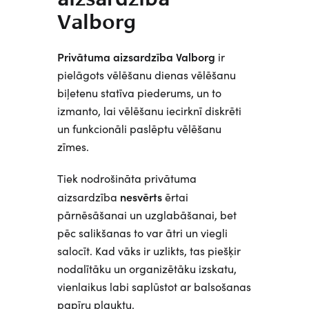
Valborg
Privātuma aizsardzība Valborg
ir
pielāgots vēlēšanu dienas vēlēšanu
biļetenu statīva piederums, un to
izmanto, lai vēlēšanu iecirknī diskrēti
un funkcionāli paslēptu vēlēšanu
zīmes.
Tiek nodrošināta privātuma
nesvērts
aizsardzība
ērtai
pārnēsāšanai un uzglabāšanai, bet
pēc salikšanas to var ātri un viegli
salocīt. Kad vāks ir uzlikts, tas piešķir
nodalītāku un organizētāku izskatu,
vienlaikus labi saplūstot ar balsošanas
papīru plauktu.