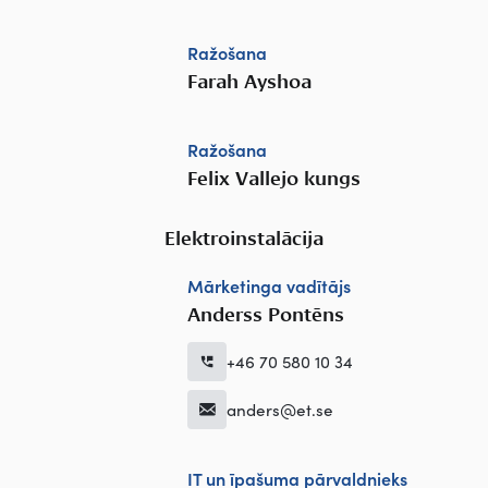
Ražošana
Farah Ayshoa
Ražošana
Felix Vallejo kungs
Elektroinstalācija
Mārketinga vadītājs
Anderss Pontēns
+46 70 580 10 34
anders@et.se
IT un īpašuma pārvaldnieks