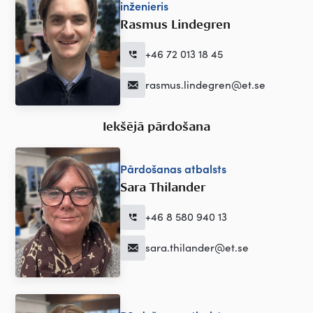
inženieris
Rasmus Lindegren
+46 72 013 18 45
rasmus.lindegren@et.se
Iekšējā pārdošana
Pārdošanas atbalsts
Sara Thilander
+46 8 580 940 13
sara.thilander@et.se