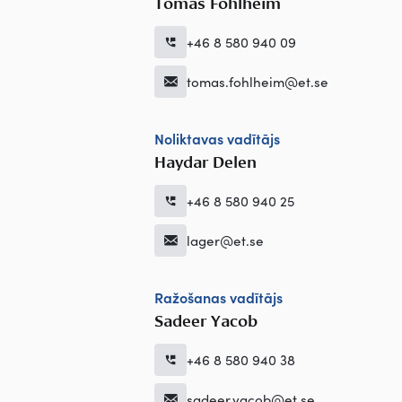
Tomas Fohlheim
+46 8 580 940 09
tomas.fohlheim@et.se
Noliktavas vadītājs
Haydar Delen
+46 8 580 940 25
lager@et.se
Ražošanas vadītājs
Sadeer Yacob
+46 8 580 940 38
sadeer.yacob@et.se