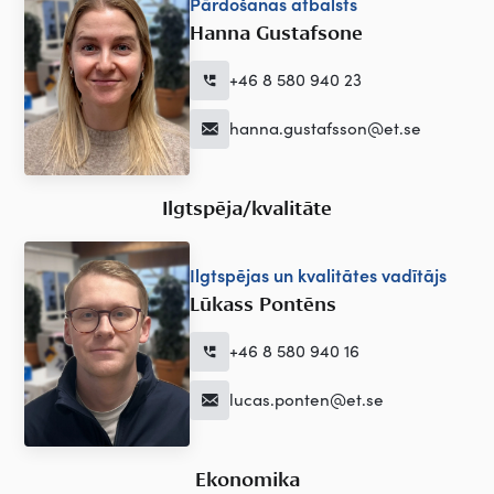
Pārdošanas atbalsts
Hanna Gustafsone
+46 8 580 940 23
hanna.gustafsson@et.se
Ilgtspēja/kvalitāte
Ilgtspējas un kvalitātes vadītājs
Lūkass Pontēns
+46 8 580 940 16
lucas.ponten@et.se
Ekonomika