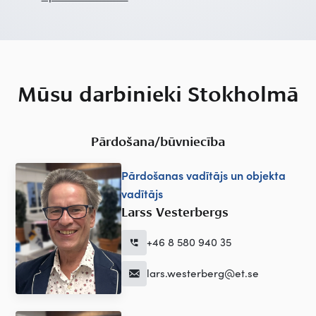
Mūsu darbinieki Stokholmā
Pārdošana/būvniecība
Pārdošanas vadītājs un objekta
vadītājs
Larss Vesterbergs
+46 8 580 940 35
lars.westerberg@et.se