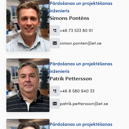
Pārdošanas un projektēšanas
inženieris
Simons Pontēns
+46 73 533 80 01
simon.ponten@et.se
Pārdošanas un projektēšanas
inženieris
Patrik Pettersson
+46 8 580 940 33
patrik.pettersson@et.se
Pārdošanas un projektēšanas