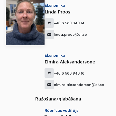
Ekonomika
Linda Proos
+46 8 580 940 14
linda.proos@et.se
Ekonomika
Elmira Aleksandersone
+46 8 580 940 18
elmira.alexanderson@et.se
Ražošana/glabāšana
Rūpnīcas vadītājs