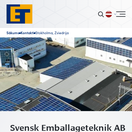
Sākums
Kontakti
Stokholma, Zviedrija
■
■
Svensk Emballageteknik AB