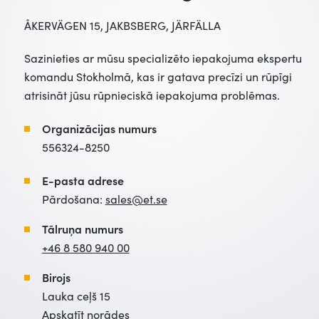
ÅKERVÄGEN 15, JAKBSBERG, JÄRFÄLLA
Sazinieties ar mūsu specializēto iepakojuma ekspertu
komandu Stokholmā, kas ir gatava precīzi un rūpīgi
atrisināt jūsu rūpnieciskā iepakojuma problēmas.
Organizācijas numurs
556324-8250
E-pasta adrese
Pārdošana:
sales@et.se
Tālruņa numurs
+46 8 580 940 00
Birojs
Lauka ceļš 15
Apskatīt norādes