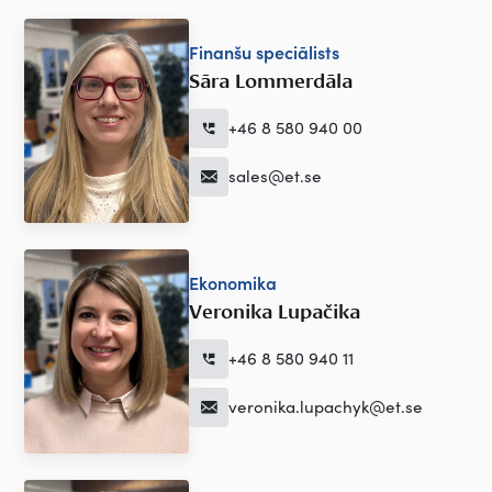
Finanšu speciālists
Sāra Lommerdāla
+46 8 580 940 00
sales@et.se
Ekonomika
Veronika Lupačika
+46 8 580 940 11
veronika.lupachyk@et.se