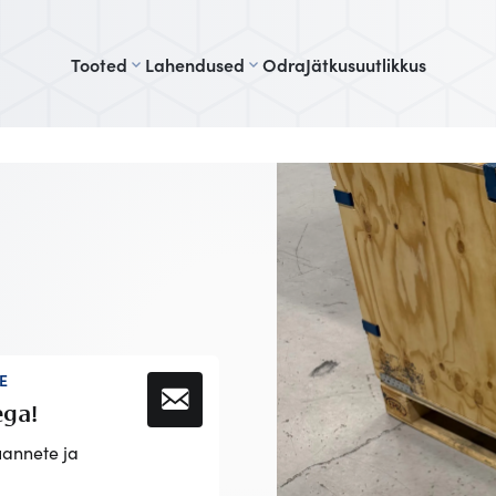
Tooted
Lahendused
Odra
Jätkusuutlikkus
E
ega!
annete ja