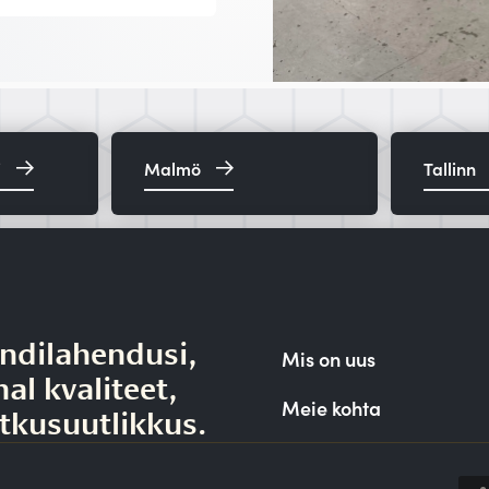
i
Malmö
Tallinn
ndilahendusi,
Mis on uus
al kvaliteet,
Meie kohta
ätkusuutlikkus.