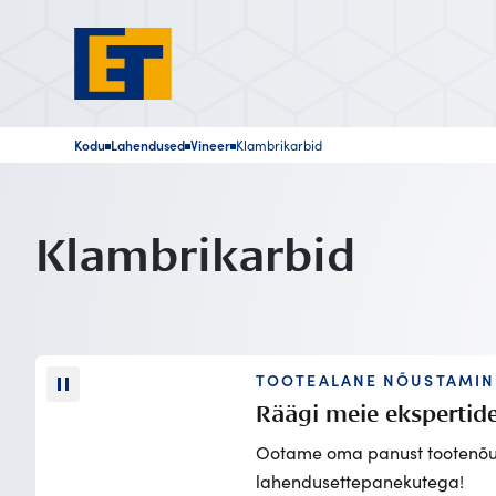
Kodu
Lahendused
Vineer
Klambrikarbid
■
■
■
Klambrikarbid
TOOTEALANE NÕUSTAMIN
Räägi meie ekspertid
Ootame oma panust tootenõu
lahendusettepanekutega!