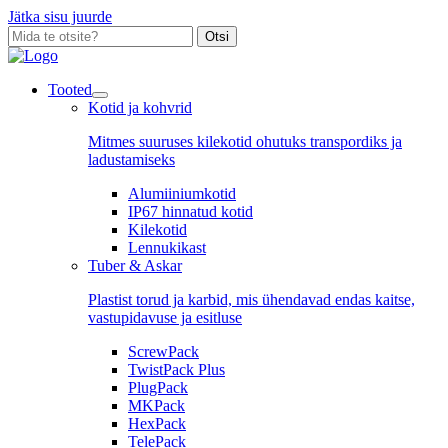
Jätka sisu juurde
Otsi
Tooted
Kotid ja kohvrid
Mitmes suuruses kilekotid ohutuks transpordiks ja
ladustamiseks
Alumiiniumkotid
IP67 hinnatud kotid
Kilekotid
Lennukikast
Tuber & Askar
Plastist torud ja karbid, mis ühendavad endas kaitse,
vastupidavuse ja esitluse
ScrewPack
TwistPack Plus
PlugPack
MKPack
HexPack
TelePack