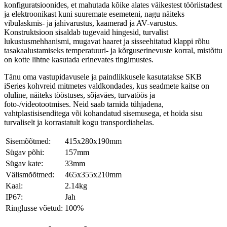
konfiguratsioonides, et mahutada kõike alates väikestest tööriistadest
ja elektroonikast kuni suuremate esemeteni, nagu näiteks
vibulaskmis- ja jahivarustus, kaamerad ja AV-varustus.
Konstruktsioon sisaldab tugevaid hingesid, turvalist
lukustusmehhanismi, mugavat haaret ja sisseehitatud klappi rõhu
tasakaalustamiseks temperatuuri- ja kõrguserinevuste korral, mistõttu
on kotte lihtne kasutada erinevates tingimustes.
Tänu oma vastupidavusele ja paindlikkusele kasutatakse SKB
iSeries kohvreid mitmetes valdkondades, kus seadmete kaitse on
oluline, näiteks tööstuses, sõjaväes, turvatöös ja
foto-/videotootmises. Neid saab tarnida tühjadena,
vahtplastisisenditega või kohandatud sisemusega, et hoida sisu
turvaliselt ja korrastatult kogu transpordiahelas.
Sisemõõtmed:
415x280x190mm
Sügav põhi:
157mm
Sügav kate:
33mm
Välismõõtmed:
465x355x210mm
Kaal:
2.14kg
IP67:
Jah
Ringlusse võetud:
100%