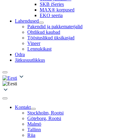
SKB iSeries
MAX® korpused
EKO seeria
Lahendused
Pakendid ja pakkematerjalid
Ohtlikud kaubad
Tööstuslikud üksikasjad
Vineer
Lennukikast
Odra
Jätkusuutlikkus
Kontakt
Stockholm, Rootsi
Göteborg, Rootsi
Malmö
Tallinn
Riia