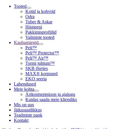
Tooted
Kotid ja kohvrid
Odra
Tuber & Askar
Hügieeni
Pakkimisprofiilid
Valimiste tooted
Kaubamärgid
Peli™
Peli™ Protector™
Peli™ Air™
Tormi juhtum™
SKB iSeries
MAX® korpused
EKO seeria
Lahendused
Meie kohta
Ärikontseptsioon ja ajalugu
Kuidas saada meie kliendiks
Mis on uus
Jätkusuutlikkus
Teadmiste pank
Kontakt