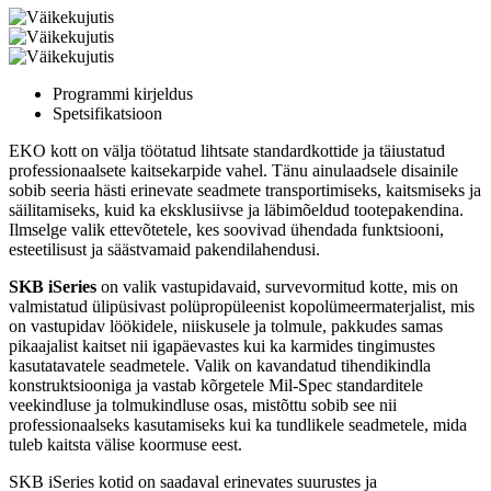
Programmi kirjeldus
Spetsifikatsioon
EKO kott on välja töötatud lihtsate standardkottide ja täiustatud
professionaalsete kaitsekarpide vahel. Tänu ainulaadsele disainile
sobib seeria hästi erinevate seadmete transportimiseks, kaitsmiseks ja
säilitamiseks, kuid ka eksklusiivse ja läbimõeldud tootepakendina.
Ilmselge valik ettevõtetele, kes soovivad ühendada funktsiooni,
esteetilisust ja säästvamaid pakendilahendusi.
SKB iSeries
on valik vastupidavaid, survevormitud kotte, mis on
valmistatud ülipüsivast polüpropüleenist kopolümeermaterjalist, mis
on vastupidav löökidele, niiskusele ja tolmule, pakkudes samas
pikaajalist kaitset nii igapäevastes kui ka karmides tingimustes
kasutatavatele seadmetele. Valik on kavandatud tihendikindla
konstruktsiooniga ja vastab kõrgetele Mil-Spec standarditele
veekindluse ja tolmukindluse osas, mistõttu sobib see nii
professionaalseks kasutamiseks kui ka tundlikele seadmetele, mida
tuleb kaitsta välise koormuse eest.
SKB iSeries kotid on saadaval erinevates suurustes ja