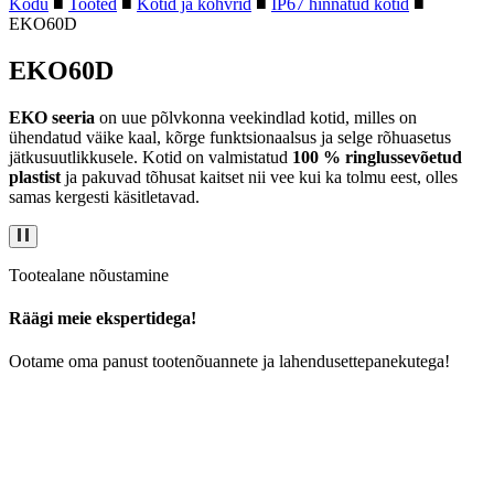
Kodu
■
Tooted
■
Kotid ja kohvrid
■
IP67 hinnatud kotid
■
EKO60D
EKO60D
EKO seeria
on uue põlvkonna veekindlad kotid, milles on
ühendatud väike kaal, kõrge funktsionaalsus ja selge rõhuasetus
jätkusuutlikkusele. Kotid on valmistatud
100 % ringlussevõetud
plastist
ja pakuvad tõhusat kaitset nii vee kui ka tolmu eest, olles
samas kergesti käsitletavad.
Tootealane nõustamine
Räägi meie ekspertidega!
Ootame oma panust tootenõuannete ja lahendusettepanekutega!