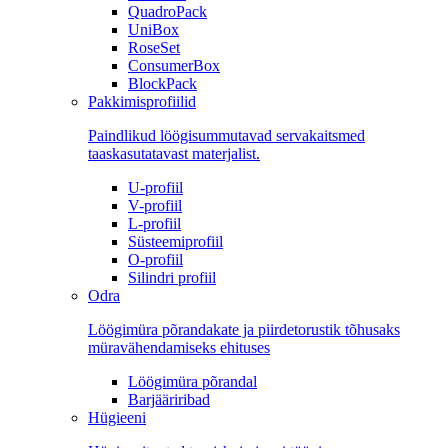
QuadroPack
UniBox
RoseSet
ConsumerBox
BlockPack
Pakkimisprofiilid
Paindlikud löögisummutavad servakaitsmed
taaskasutatavast materjalist.
U-profiil
V-profiil
L-profiil
Süsteemiprofiil
O-profiil
Silindri profiil
Odra
Löögimüra põrandakate ja piirdetorustik tõhusaks
müravähendamiseks ehituses
Löögimüra põrandal
Barjääriribad
Hügieeni