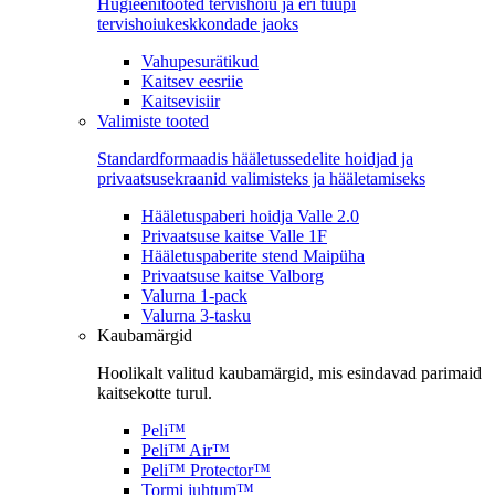
Hügieenitooted tervishoiu ja eri tüüpi
tervishoiukeskkondade jaoks
Vahupesurätikud
Kaitsev eesriie
Kaitsevisiir
Valimiste tooted
Standardformaadis hääletussedelite hoidjad ja
privaatsusekraanid valimisteks ja hääletamiseks
Hääletuspaberi hoidja Valle 2.0
Privaatsuse kaitse Valle 1F
Hääletuspaberite stend Maipüha
Privaatsuse kaitse Valborg
Valurna 1-pack
Valurna 3-tasku
Kaubamärgid
Hoolikalt valitud kaubamärgid, mis esindavad parimaid
kaitsekotte turul.
Peli™
Peli™ Air™
Peli™ Protector™
Tormi juhtum™