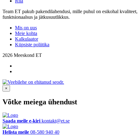
Riia
Team ET pakub pakendilahendusi, mille puhul on esikohal kvaliteet,
funktsionaalsus ja jätkusuutlikkus.
Mis on uus
Meie kohta
Kalkulaator
Küpsiste poliitika
2026 Meeskond ET
×
Võtke meiega ühendust
Saada meile e-kiri
kontakt@et.se
Helista meile
08-580 940 40