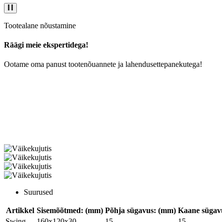
Tootealane nõustamine
Räägi meie ekspertidega!
Ootame oma panust tootenõuannete ja lahendusettepanekutega!
Suurused
Artikkel
Sisemõõtmed: (mm)
Põhja sügavus: (mm)
Kaane sügav
Swing
160x120x30
15
15