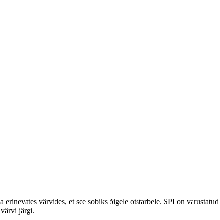
a erinevates värvides, et see sobiks õigele otstarbele. SPI on varustatu
värvi järgi.