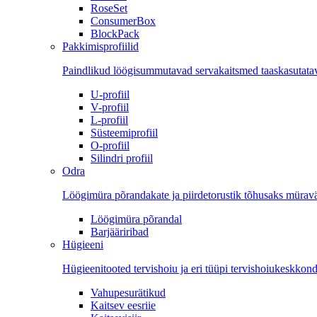
RoseSet
ConsumerBox
BlockPack
Pakkimisprofiilid
Paindlikud löögisummutavad servakaitsmed taaskasutatava
U-profiil
V-profiil
L-profiil
Süsteemiprofiil
O-profiil
Silindri profiil
Odra
Löögimüra põrandakate ja piirdetorustik tõhusaks mürav
Löögimüra põrandal
Barjääriribad
Hügieeni
Hügieenitooted tervishoiu ja eri tüüpi tervishoiukeskkon
Vahupesurätikud
Kaitsev eesriie