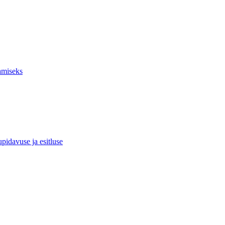
amiseks
upidavuse ja esitluse