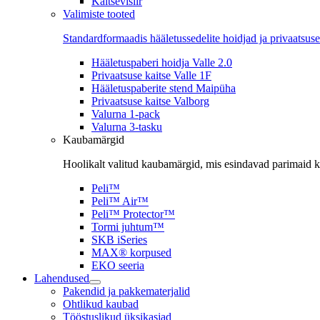
Kaitsevisiir
Valimiste tooted
Standardformaadis hääletussedelite hoidjad ja privaatsuse
Hääletuspaberi hoidja Valle 2.0
Privaatsuse kaitse Valle 1F
Hääletuspaberite stend Maipüha
Privaatsuse kaitse Valborg
Valurna 1-pack
Valurna 3-tasku
Kaubamärgid
Hoolikalt valitud kaubamärgid, mis esindavad parimaid ka
Peli™
Peli™ Air™
Peli™ Protector™
Tormi juhtum™
SKB iSeries
MAX® korpused
EKO seeria
Lahendused
Pakendid ja pakkematerjalid
Ohtlikud kaubad
Tööstuslikud üksikasjad