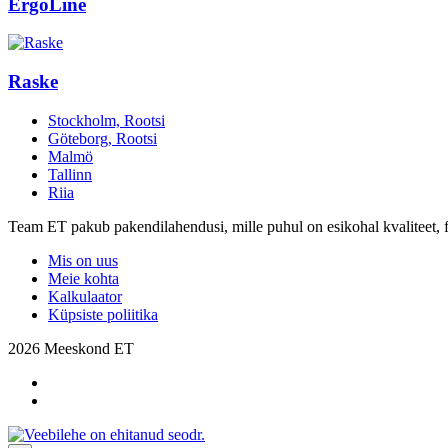
ErgoLine
Raske
Stockholm, Rootsi
Göteborg, Rootsi
Malmö
Tallinn
Riia
Team ET pakub pakendilahendusi, mille puhul on esikohal kvaliteet, f
Mis on uus
Meie kohta
Kalkulaator
Küpsiste poliitika
2026 Meeskond ET