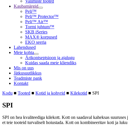
Valimiste tooted
Kaubamärgid
Peli™
Peli™ Protector™
Peli™ Air™
Tormi juhtum™
SKB iSeries
MAX® korpused
EKO seeria
Lahendused
Meie kohta
Ärikontseptsioon ja ajalugu
Kuidas saada meie kliendiks
Mis on uus
Jätkusuutlikkus
Teadmiste pank
Kontakt
Kodu
■
Tooted
■
Kotid ja kohvrid
■
Kilekotid
■
SPI
SPI
SPI on hea kvaliteediga kilekott. Kott on saadaval kaheksas suuruses j
et teie tooteid turvaliselt hoiustada. Kott on kombineeritav koti ja luku 