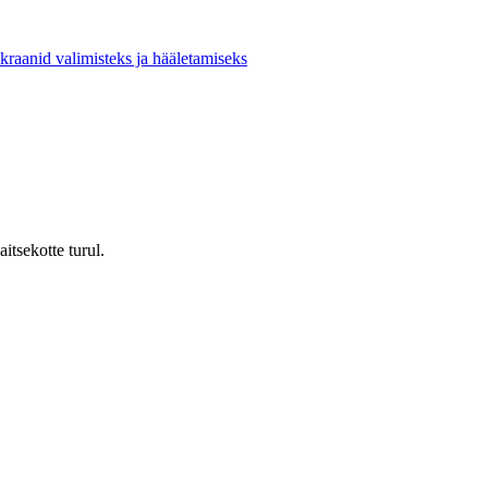
kraanid valimisteks ja hääletamiseks
itsekotte turul.