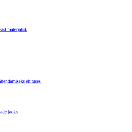
st materjalist.
ähendamiseks ehituses
dade jaoks