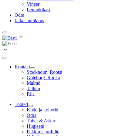
Vineer
Lennukikast
Odra
Jätkusuutlikkus
Kontakt
Stockholm, Rootsi
Göteborg, Rootsi
Malmö
Tallinn
Riia
Tooted
Kotid ja kohvrid
Odra
Tuber & Askar
Hügieeni
Pakkimisprofiilid