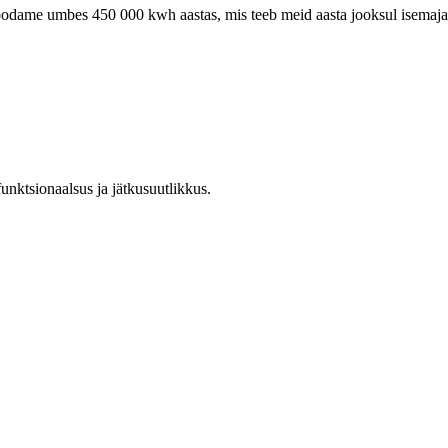
toodame umbes 450 000 kwh aastas, mis teeb meid aasta jooksul isemaj
unktsionaalsus ja jätkusuutlikkus.