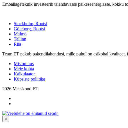
Emballageteknik investeerib täiendavasse päikeseenergiasse, kokku 
Stockholm, Rootsi
Göteborg, Rootsi
Malmö
Tallinn
Riia
Team ET pakub pakendilahendusi, mille puhul on esikohal kvaliteet, f
Mis on uus
Meie kohta
Kalkulaator
Küpsiste poliitika
2026 Meeskond ET
×