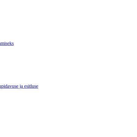
amiseks
upidavuse ja esitluse