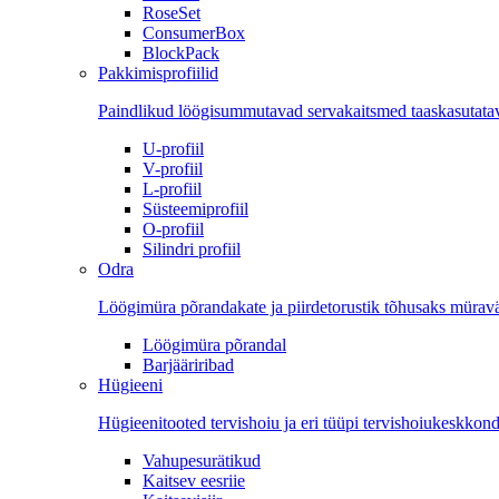
RoseSet
ConsumerBox
BlockPack
Pakkimisprofiilid
Paindlikud löögisummutavad servakaitsmed taaskasutatava
U-profiil
V-profiil
L-profiil
Süsteemiprofiil
O-profiil
Silindri profiil
Odra
Löögimüra põrandakate ja piirdetorustik tõhusaks mürav
Löögimüra põrandal
Barjääriribad
Hügieeni
Hügieenitooted tervishoiu ja eri tüüpi tervishoiukeskkon
Vahupesurätikud
Kaitsev eesriie