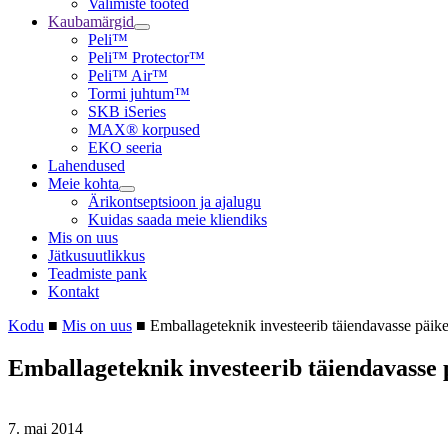
Valimiste tooted
Kaubamärgid
Peli™
Peli™ Protector™
Peli™ Air™
Tormi juhtum™
SKB iSeries
MAX® korpused
EKO seeria
Lahendused
Meie kohta
Ärikontseptsioon ja ajalugu
Kuidas saada meie kliendiks
Mis on uus
Jätkusuutlikkus
Teadmiste pank
Kontakt
Kodu
■
Mis on uus
■
Emballageteknik investeerib täiendavasse päik
Emballageteknik investeerib täiendavasse 
7. mai 2014