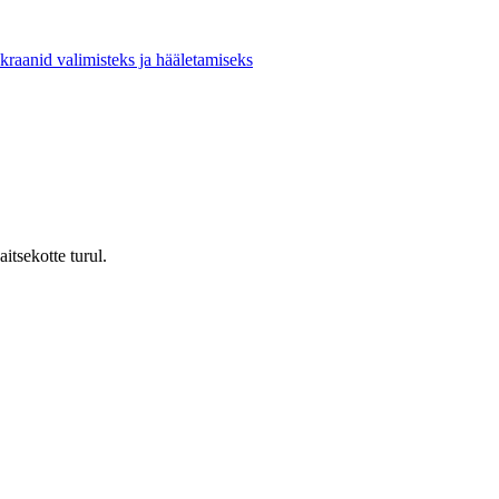
kraanid valimisteks ja hääletamiseks
itsekotte turul.