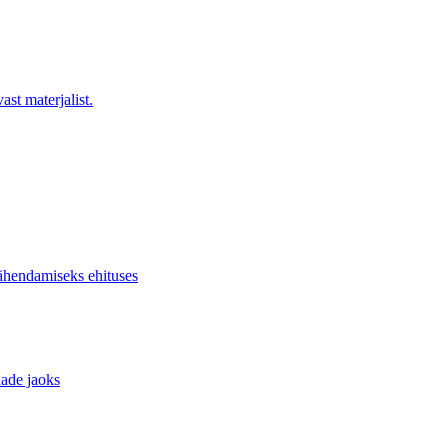
st materjalist.
ähendamiseks ehituses
dade jaoks