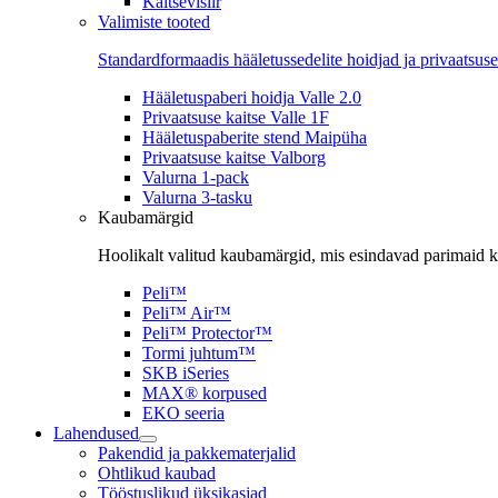
Kaitsevisiir
Valimiste tooted
Standardformaadis hääletussedelite hoidjad ja privaatsuse
Hääletuspaberi hoidja Valle 2.0
Privaatsuse kaitse Valle 1F
Hääletuspaberite stend Maipüha
Privaatsuse kaitse Valborg
Valurna 1-pack
Valurna 3-tasku
Kaubamärgid
Hoolikalt valitud kaubamärgid, mis esindavad parimaid ka
Peli™
Peli™ Air™
Peli™ Protector™
Tormi juhtum™
SKB iSeries
MAX® korpused
EKO seeria
Lahendused
Pakendid ja pakkematerjalid
Ohtlikud kaubad
Tööstuslikud üksikasjad