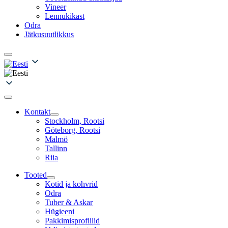
Vineer
Lennukikast
Odra
Jätkusuutlikkus
Kontakt
Stockholm, Rootsi
Göteborg, Rootsi
Malmö
Tallinn
Riia
Tooted
Kotid ja kohvrid
Odra
Tuber & Askar
Hügieeni
Pakkimisprofiilid