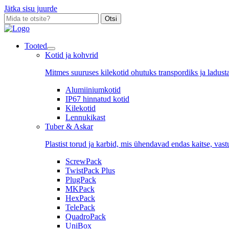
Jätka sisu juurde
Otsi
Tooted
Kotid ja kohvrid
Mitmes suuruses kilekotid ohutuks transpordiks ja ladust
Alumiiniumkotid
IP67 hinnatud kotid
Kilekotid
Lennukikast
Tuber & Askar
Plastist torud ja karbid, mis ühendavad endas kaitse, vast
ScrewPack
TwistPack Plus
PlugPack
MKPack
HexPack
TelePack
QuadroPack
UniBox