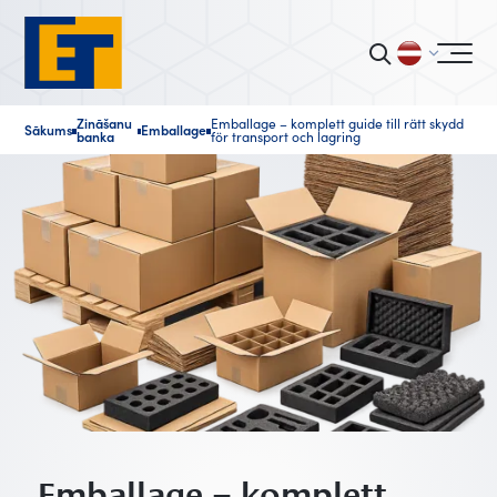
Zināšanu
Emballage – komplett guide till rätt skydd
Sākums
Emballage
■
■
■
banka
för transport och lagring
Emballage – komplett