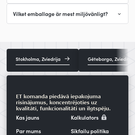
Vilket emballage är mest miljövänligt?
Stokholma, Zviedrija
Gēteborga, Zviedrija
ET komanda piedāvā iepakojuma
risinājumus, koncentrējoties uz
kvalitāti, funkcionalitāti un ilgtspēju.
Kas jauns
Kalkulators
Par mums
Sīkfailu politika