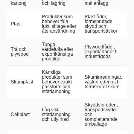
kartong
och lagring
mellanlägg
Produkter som
Plastlådor,
behöver tåla
formsprutade
Plast
fukt, slitage eller
skydd och
återanvändning
transportväskor
Tunga,
Plywoodlådor,
Trä och
värdefulla eller
exportlådor och
plywood
exportkänsliga
industrigods
produkter
Känsliga
produkter som
Skuminredningar,
Skumplast
behöver exakt
väskinreden och
passform och
formskuret skum
stötdämpning
Skyddsinreden,
Låg vikt,
transportskydd
Cellplast
stötdämpning
och
och utfyllnad
kompletterande
emballage