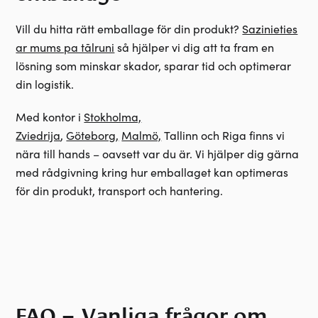
Vill du hitta rätt emballage för din produkt?
Sazinieties
ar mums pa tālruni
så hjälper vi dig att ta fram en
lösning som minskar skador, sparar tid och optimerar
din logistik.
Med kontor i
Stokholma,
Zviedrija
,
Göteborg,
Malmö,
Tallinn och Riga finns vi
nära till hands
–
oavsett var du är.
Vi hjälper dig gärna
med rådgivning kring hur emballaget kan optimeras
för din produkt, transport och hantering.
FAQ –
Vanliga frågor om