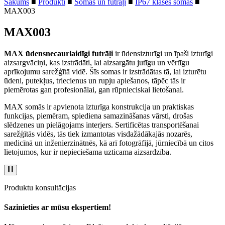
Sākums
■
Produkti
■
Somas un futrāļi
■
IP67 klases somas
■
MAX003
MAX003
MAX ūdensnecaurlaidīgi futrāļi
ir ūdensizturīgi un īpaši izturīgi
aizsargvāciņi, kas izstrādāti, lai aizsargātu jutīgu un vērtīgu
aprīkojumu sarežģītā vidē. Šīs somas ir izstrādātas tā, lai izturētu
ūdeni, putekļus, triecienus un rupju apiešanos, tāpēc tās ir
piemērotas gan profesionālai, gan rūpnieciskai lietošanai.
MAX somās ir apvienota izturīga konstrukcija un praktiskas
funkcijas, piemēram, spiediena samazināšanas vārsti, drošas
slēdzenes un pielāgojams interjers. Sertificētas transportēšanai
sarežģītās vidēs, tās tiek izmantotas visdažādākajās nozarēs,
medicīnā un inženierzinātnēs, kā arī fotogrāfijā, jūrniecībā un citos
lietojumos, kur ir nepieciešama uzticama aizsardzība.
Produktu konsultācijas
Sazinieties ar mūsu ekspertiem!