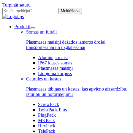
Turpināt saturu
Meklēšana
Produkti
Somas un futrāļi
Plastmasas maisiņi dažādos izmēros drošai
transportēšanai un uzglabāšanai
Alumīnija maisi
IP67 klases somas
Plastmasas maisiņi
Lidojuma korpuss
Caurules un kastes
Plastmasas tūbiņas un kastes, kas apvieno aizsardzību,
izturību un noformējumu
ScrewPack
TwistPack Plus
PlugPack
MKPack
HexPack
TelePack