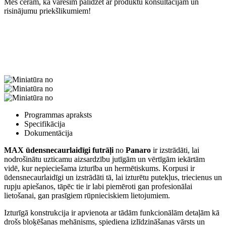
Mēs ceram, ka varēsim palīdzēt ar produktu konsultācijām un
risinājumu priekšlikumiem!
Programmas apraksts
Specifikācija
Dokumentācija
MAX ūdensnecaurlaidīgi futrāļi
no
Panaro
ir izstrādāti, lai
nodrošinātu uzticamu aizsardzību jutīgām un vērtīgām iekārtām
vidē, kur nepieciešama izturība un hermētiskums. Korpusi ir
ūdensnecaurlaidīgi un izstrādāti tā, lai izturētu putekļus, triecienus un
rupju apiešanos, tāpēc tie ir labi piemēroti gan profesionālai
lietošanai, gan prasīgiem rūpnieciskiem lietojumiem.
Izturīgā konstrukcija ir apvienota ar tādām funkcionālām detaļām kā
drošs bloķēšanas mehānisms, spiediena izlīdzināšanas vārsts un