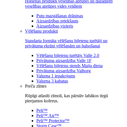
Higiēnas produkti veselības aprūpei un dažādiem
veselības aprūpes vides veidiem
Putu mazgāšanas drāniņas
Aizsardzības priekšauts
Aizsardzības vizieris
Vēlēšanu produkti
Standarta formāta vēlēšanu biļetenu turētāji un
privātuma ekrāni vēlēšanām un balsošanai
Vēlēšanu biļetenu turētājs Valle 2.0
Privātuma aizsardzība Valle 1F
Vēlēšanu biļetenu stends Maija diena
Privātuma aizsardzība Valborg
Valurna 1 iepakojums
Valurna 3 kabatas
Preču zīmes
Rūpīgi atlasīti zīmoli, kas pārstāv labākos tirgū
pieejamos koferus.
Peli™
Peli™ Air™
Peli™ Protector™
Storm Case™