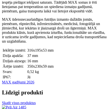
iespēja pielāgot iekšpusi saturam. Tādējādi MAX somas ir ērti
lietojamas pat temperatūras un spiediena izmaiņu gadījumā,
piemēram, gaisa transporta laikā vai lietojot eksponētā vidē.
MAX ūdensnecaurlaidīgos futrāļus izmanto dažādās jomās,
piemēram, rūpniecībā, inženierzinātnēs, medicīnā, fotogrāfijā un
jūrniecībā, kur iekārtas ir jāaizsargā droši un ilgtermiņā. MAX
produktu klāsts, kurā apvienota izturība, funkcionalitāte un elastība,
ir uzticama izvēle gadījumos, kad nepieciešama droša transportēšana
un uzglabāšana.
Iekšējie izmēri:
316x195x53 mm
Dziļa apakša:
37 mm
Dziļais aizsegs:
16 mm
Ārējie izmēri:
350x230x59 mm
Svars:
0,52 kg
IP67:
Jā
MAX gadījumi 2026
Līdzīgi produkti
Skatīt visus produktus