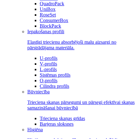
QuadroPack
UniBox
RoseSet
ConsumerBox
BlockPack
Iepakošanas profili
Elastīgi triecienu absorbējoši malu aizsargi no
pārstrādājama materiāla.
U-profils
V-profils
L-profils
Sistēmas profils
O-profils
Cilindra profils
Būvniecība
Trieciena skaņas pārsegumi un pārsegi efektīvai skaņas
samazināšanai būvniecībā
Trieciena skaņas grīdas
Barjeras sloksnes
Higiēna