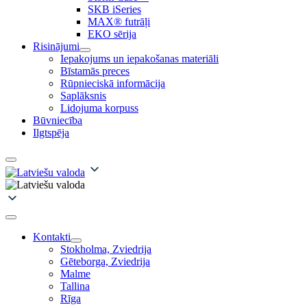
SKB iSeries
MAX® futrāļi
EKO sērija
Risinājumi
Iepakojums un iepakošanas materiāli
Bīstamās preces
Rūpnieciskā informācija
Saplāksnis
Lidojuma korpuss
Būvniecība
Ilgtspēja
Kontakti
Stokholma, Zviedrija
Gēteborga, Zviedrija
Malme
Tallina
Rīga