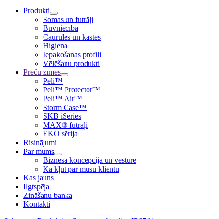
Produkti
Somas un futrāļi
Būvniecība
Caurules un kastes
Higiēna
Iepakošanas profili
Vēlēšanu produkti
Preču zīmes
Peli™
Peli™ Protector™
Peli™ Air™
Storm Case™
SKB iSeries
MAX® futrāļi
EKO sērija
Risinājumi
Par mums
Biznesa koncepcija un vēsture
Kā kļūt par mūsu klientu
Kas jauns
Ilgtspēja
Zināšanu banka
Kontakti