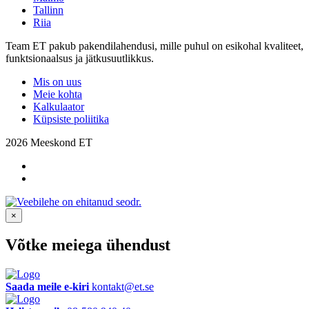
Tallinn
Riia
Team ET pakub pakendilahendusi, mille puhul on esikohal kvaliteet,
funktsionaalsus ja jätkusuutlikkus.
Mis on uus
Meie kohta
Kalkulaator
Küpsiste poliitika
2026 Meeskond ET
×
Võtke meiega ühendust
Saada meile e-kiri
kontakt@et.se