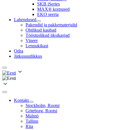
SKB iSeries
MAX® korpused
EKO seeria
Lahendused
Pakendid ja pakkematerjalid
Ohtlikud kaubad
Tööstuslikud üksikasjad
Vineer
Lennukikast
Odra
Jätkusuutlikkus
Kontakt
Stockholm, Rootsi
Göteborg, Rootsi
Malmö
Tallinn
Riia