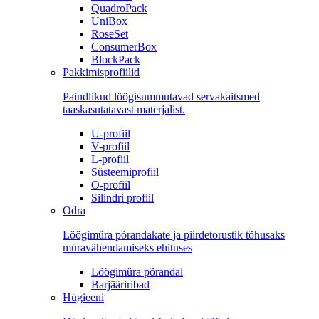
QuadroPack
UniBox
RoseSet
ConsumerBox
BlockPack
Pakkimisprofiilid
Paindlikud löögisummutavad servakaitsmed
taaskasutatavast materjalist.
U-profiil
V-profiil
L-profiil
Süsteemiprofiil
O-profiil
Silindri profiil
Odra
Löögimüra põrandakate ja piirdetorustik tõhusaks
müravähendamiseks ehituses
Löögimüra põrandal
Barjääriribad
Hügieeni