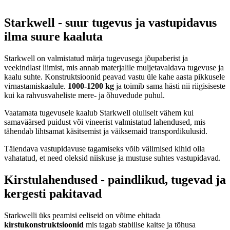
Starkwell - suur tugevus ja vastupidavus
ilma suure kaaluta
Starkwell on valmistatud märja tugevusega jõupaberist ja
veekindlast liimist, mis annab materjalile muljetavaldava tugevuse ja
kaalu suhte. Konstruktsioonid peavad vastu üle kahe aasta pikkusele
virnastamiskaalule.
1000-1200 kg
ja toimib sama hästi nii riigisiseste
kui ka rahvusvaheliste mere- ja õhuvedude puhul.
Vaatamata tugevusele kaalub Starkwell oluliselt vähem kui
samaväärsed puidust või vineerist valmistatud lahendused, mis
tähendab lihtsamat käsitsemist ja väiksemaid transpordikulusid.
Täiendava vastupidavuse tagamiseks võib välimised kihid olla
vahatatud, et need oleksid niiskuse ja mustuse suhtes vastupidavad.
Kirstulahendused - paindlikud, tugevad ja
kergesti pakitavad
Starkwelli üks peamisi eeliseid on võime ehitada
kirstukonstruktsioonid
mis tagab stabiilse kaitse ja tõhusa