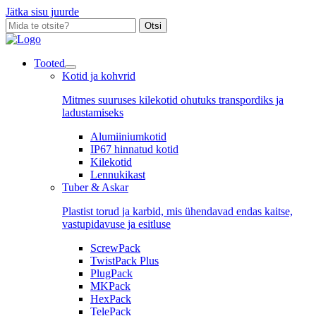
Jätka sisu juurde
Otsi
Tooted
Kotid ja kohvrid
Mitmes suuruses kilekotid ohutuks transpordiks ja
ladustamiseks
Alumiiniumkotid
IP67 hinnatud kotid
Kilekotid
Lennukikast
Tuber & Askar
Plastist torud ja karbid, mis ühendavad endas kaitse,
vastupidavuse ja esitluse
ScrewPack
TwistPack Plus
PlugPack
MKPack
HexPack
TelePack