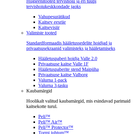
Hügieenitooted tervishoiu ja eri tüüpi
tervishoiukeskkondade jaoks
Vahupesurätikud
Kaitsev eesriie
Kaitsevisiir
Valimiste tooted
Standardformaadis hääletussedelite hoidjad ja
privaatsusekraanid valimisteks ja hääletamiseks
Hääletuspaberi hoidja Valle 2.0
Privaatsuse kaitse Valle 1F
Hääletuspaberite stend Maipüha
Privaatsuse kaitse Valborg
Valurna 1-pack
Valurna 3-tasku
Kaubamärgid
Hoolikalt valitud kaubamärgid, mis esindavad parimaid
kaitsekotte turul.
Peli™
Peli™ Air™
Peli™ Protector™
Tormi juhtum™