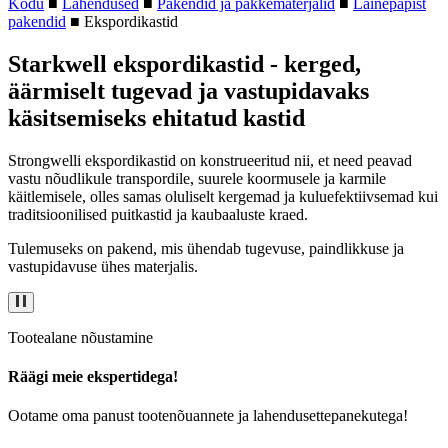
Kodu
■
Lahendused
■
Pakendid ja pakkematerjalid
■
Lainepapist
pakendid
■
Ekspordikastid
Starkwell ekspordikastid - kerged,
äärmiselt tugevad ja vastupidavaks
käsitsemiseks ehitatud kastid
Strongwelli ekspordikastid on konstrueeritud nii, et need peavad
vastu nõudlikule transpordile, suurele koormusele ja karmile
käitlemisele, olles samas oluliselt kergemad ja kuluefektiivsemad kui
traditsioonilised puitkastid ja kaubaaluste kraed.
Tulemuseks on pakend, mis ühendab tugevuse, paindlikkuse ja
vastupidavuse ühes materjalis.
Tootealane nõustamine
Räägi meie ekspertidega!
Ootame oma panust tootenõuannete ja lahendusettepanekutega!