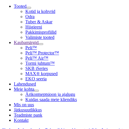
Tooted
Kotid ja kohvrid
Odra
Tuber & Askar
Hügieeni
Pakkimisprofiilid
Valimiste tooted
Kaubamärgid
Peli™
Peli™ Protector™
Peli™ Air™
Tormi juhtum™
SKB iSeries
MAX® korpused
EKO seeria
Lahendused
Meie kohta
Ärikontseptsioon ja ajalugu
Kuidas saada meie kliendiks
Mis on uus
Jätkusuutlikkus
Teadmiste pank
Kontakt