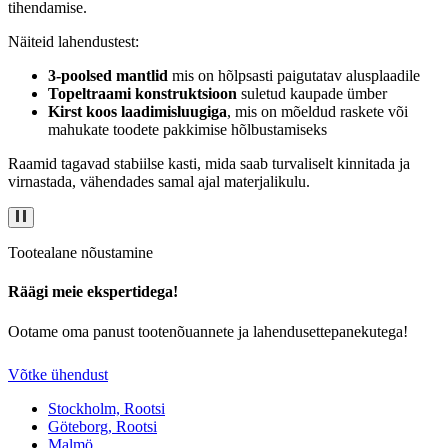
tihendamise.
Näiteid lahendustest:
3-poolsed mantlid
mis on hõlpsasti paigutatav alusplaadile
Topeltraami konstruktsioon
suletud kaupade ümber
Kirst koos laadimisluugiga
, mis on mõeldud raskete või
mahukate toodete pakkimise hõlbustamiseks
Raamid tagavad stabiilse kasti, mida saab turvaliselt kinnitada ja
virnastada, vähendades samal ajal materjalikulu.
Tootealane nõustamine
Räägi meie ekspertidega!
Ootame oma panust tootenõuannete ja lahendusettepanekutega!
Võtke ühendust
Stockholm, Rootsi
Göteborg, Rootsi
Malmö