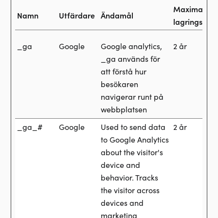
Maximal
Namn
Utfärdare
Ändamål
lagringstid
_ga
Google
Google analytics,
2 år
_ga används för
att förstå hur
besökaren
navigerar runt på
webbplatsen
_ga_#
Google
Used to send data
2 år
to Google Analytics
about the visitor's
device and
behavior. Tracks
the visitor across
devices and
marketing