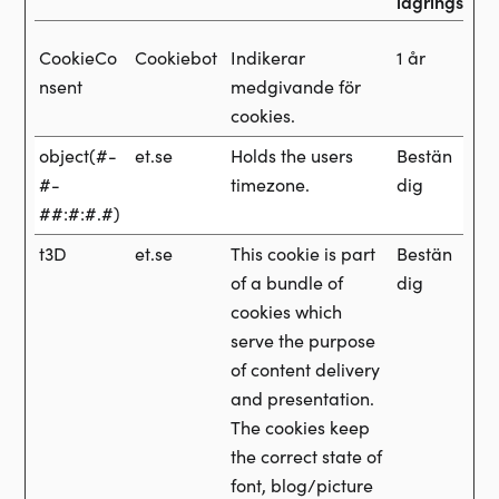
lagringstid
CookieCo
Cookiebot
Indikerar
1 år
nsent
medgivande för
cookies.
object(#-
et.se
Holds the users
Bestän
#-
timezone.
dig
##:#:#.#)
t3D
et.se
This cookie is part
Bestän
of a bundle of
dig
cookies which
serve the purpose
of content delivery
and presentation.
The cookies keep
the correct state of
font, blog/picture