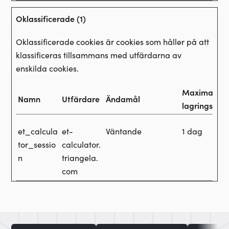
Oklassificerade (1)
Oklassificerade cookies är cookies som håller på att
klassificeras tillsammans med utfärdarna av
enskilda cookies.
Maximal
Namn
Utfärdare
Ändamål
lagringstid
et_calcula
et-
Väntande
1 dag
tor_sessio
calculator.
n
triangela.
com