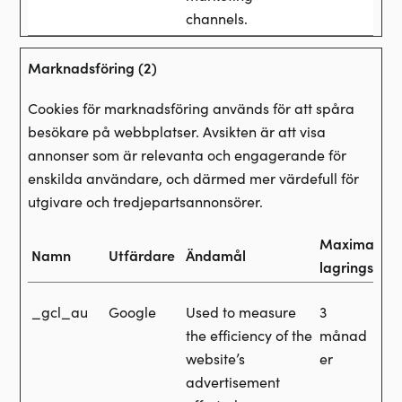
channels.
Marknadsföring (2)
Cookies för marknadsföring används för att spåra
besökare på webbplatser. Avsikten är att visa
annonser som är relevanta och engagerande för
enskilda användare, och därmed mer värdefull för
utgivare och tredjepartsannonsörer.
Maximal
Namn
Utfärdare
Ändamål
lagringstid
_gcl_au
Google
Used to measure
3
the efficiency of the
månad
website’s
er
advertisement