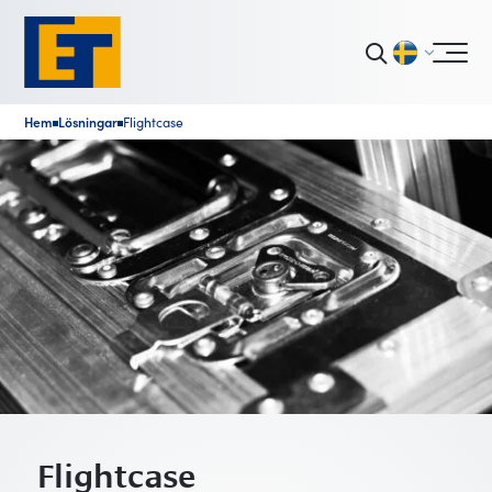
Hem
Lösningar
Flightcase
■
■
Flightcase