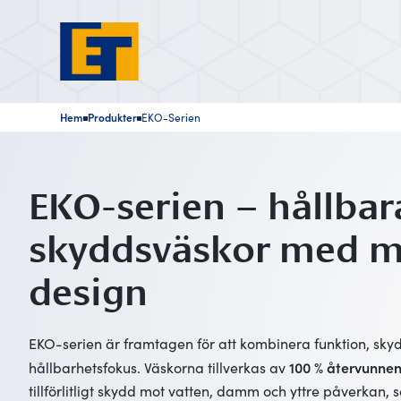
Hem
Produkter
EKO-Serien
■
■
EKO-serien – hållbar
skyddsväskor med 
design
EKO-serien är framtagen för att kombinera funktion, skydd
100 % återvunnen
hållbarhetsfokus. Väskorna tillverkas av
tillförlitligt skydd mot vatten, damm och yttre påverkan, 