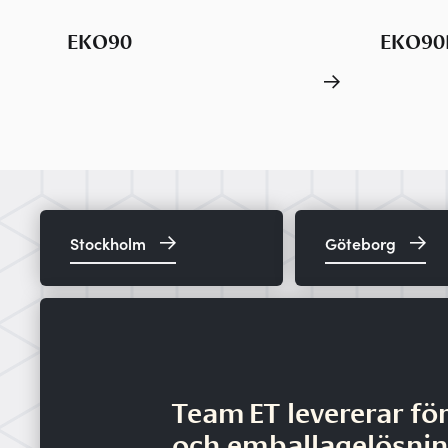
EKO90
EKO90
Stockholm
Göteborg
Team ET levererar fö
och emballagelösni