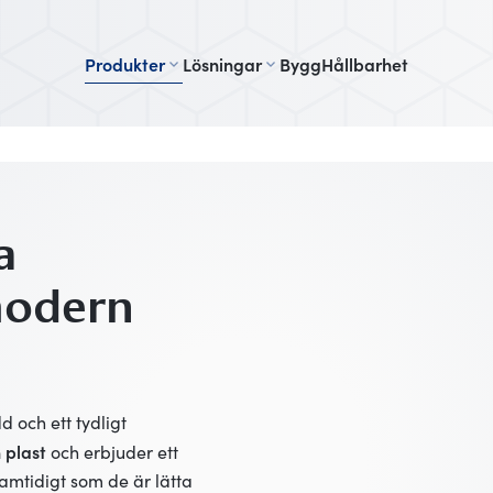
Produkter
Lösningar
Bygg
Hållbarhet
a
modern
 och ett tydligt
 plast
och erbjuder ett
samtidigt som de är lätta