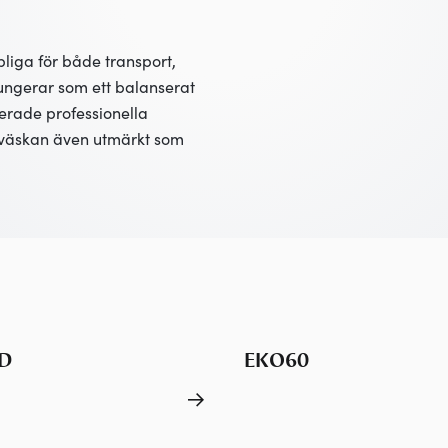
iga för både transport,
fungerar som ett balanserat
erade professionella
väskan även utmärkt som
D
EKO60