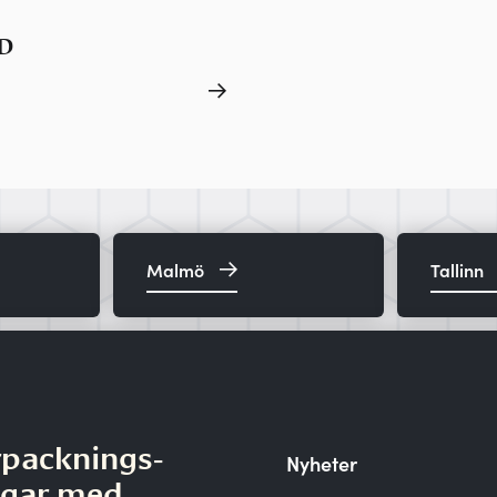
D
Malmö
Tallinn
rpacknings‑
Nyheter
ngar med