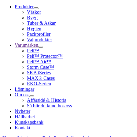
Produkter
Väskor
Bygg
Tuber & Askar
Hygien
Packprofiler
Valprodukter
Varumärken
Peli™
Peli™ Protector™
Peli™ Air™
Storm Case™
SKB iSeries
MAX® Cases
EKO-Serien
Lösningar
Om oss
Affärsidé & Historia
Så blir du kund hos oss
Nyheter
Hållbarhet
Kunskapsbank
Kontakt