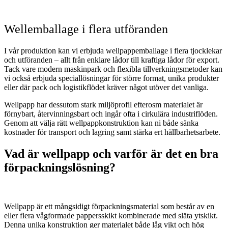
Wellemballage i flera utföranden
I vår produktion kan vi erbjuda wellpapp­emballage i flera tjocklekar
och utföranden – allt från enklare lådor till kraftiga lådor för export.
Tack vare modern maskinpark och flexibla tillverkningsmetoder kan
vi också erbjuda speciallösningar för större format, unika produkter
eller där pack­ och logistikflödet kräver något utöver det vanliga.
Wellpapp har dessutom stark miljöprofil efterosm materialet är
förnybart, återvinningsbart och ingår ofta i cirkulära industriflöden.
Genom att välja rätt wellpapp­konstruktion kan ni både sänka
kostnader för transport och lagring samt stärka ert hållbarhetsarbete.
Vad är wellpapp och varför är det en bra
förpackningslösning?
Wellpapp är ett mångsidigt förpackningsmaterial som består av en
eller flera vågformade pappersskikt kombinerade med släta ytskikt.
Denna unika konstruktion ger materialet både låg vikt och hög