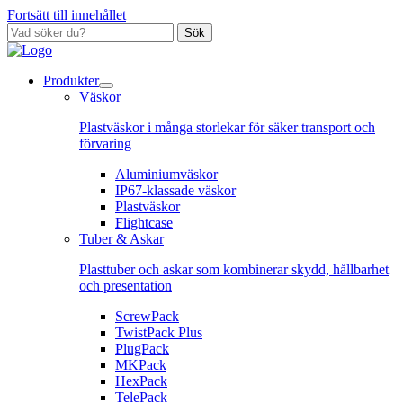
Fortsätt till innehållet
Sök
Produkter
Väskor
Plastväskor i många storlekar för säker transport och
förvaring
Aluminiumväskor
IP67-klassade väskor
Plastväskor
Flightcase
Tuber & Askar
Plasttuber och askar som kombinerar skydd, hållbarhet
och presentation
ScrewPack
TwistPack Plus
PlugPack
MKPack
HexPack
TelePack