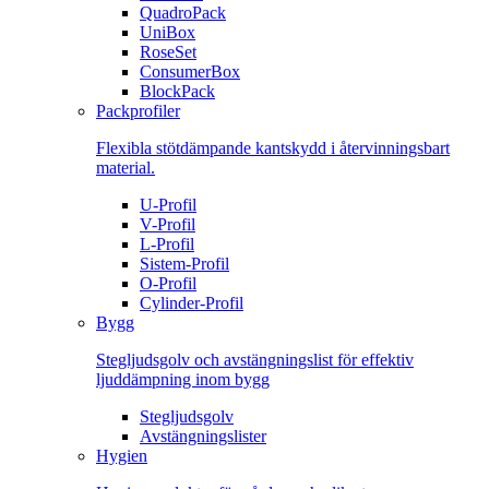
QuadroPack
UniBox
RoseSet
ConsumerBox
BlockPack
Packprofiler
Flexibla stötdämpande kantskydd i återvinningsbart
material.
U-Profil
V-Profil
L-Profil
Sistem-Profil
O-Profil
Cylinder-Profil
Bygg
Stegljudsgolv och avstängningslist för effektiv
ljuddämpning inom bygg
Stegljudsgolv
Avstängningslister
Hygien