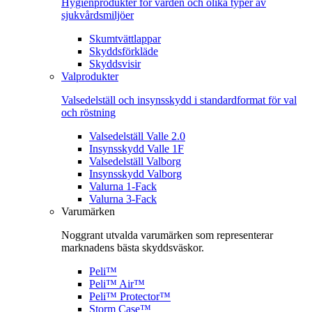
Hygienprodukter för vården och olika typer av
sjukvårdsmiljöer
Skumtvättlappar
Skyddsförkläde
Skyddsvisir
Valprodukter
Valsedelställ och insynsskydd i standardformat för val
och röstning
Valsedelställ Valle 2.0
Insynsskydd Valle 1F
Valsedelställ Valborg
Insynsskydd Valborg
Valurna 1-Fack
Valurna 3-Fack
Varumärken
Noggrant utvalda varumärken som representerar
marknadens bästa skyddsväskor.
Peli™
Peli™ Air™
Peli™ Protector™
Storm Case™