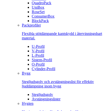
QuadroPack
UniBox
RoseSet
ConsumerBox
BlockPack
Packprofiler
Flexibla stötdämpande kantskydd i återvinningsbart
material.
U-Profil
V-Profil
L-Profil
Sistem-Profil
O-Profil
Cylinder-Profil
Bygg
Stegljudsgolv och avstängningslist för effektiv
ljuddämpning inom bygg
Stegljudsgolv
Avstängningslister
Hygien