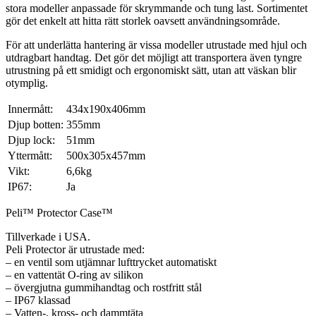
stora modeller anpassade för skrymmande och tung last. Sortimentet
gör det enkelt att hitta rätt storlek oavsett användningsområde.
För att underlätta hantering är vissa modeller utrustade med hjul och
utdragbart handtag. Det gör det möjligt att transportera även tyngre
utrustning på ett smidigt och ergonomiskt sätt, utan att väskan blir
otymplig.
Innermått:
434x190x406mm
Djup botten:
355mm
Djup lock:
51mm
Yttermått:
500x305x457mm
Vikt:
6,6kg
IP67:
Ja
Peli™ Protector Case™
Tillverkade i USA.
Peli Protector är utrustade med:
– en ventil som utjämnar lufttrycket automatiskt
– en vattentät O-ring av silikon
– övergjutna gummihandtag och rostfritt stål
– IP67 klassad
– Vatten-, kross- och dammtäta