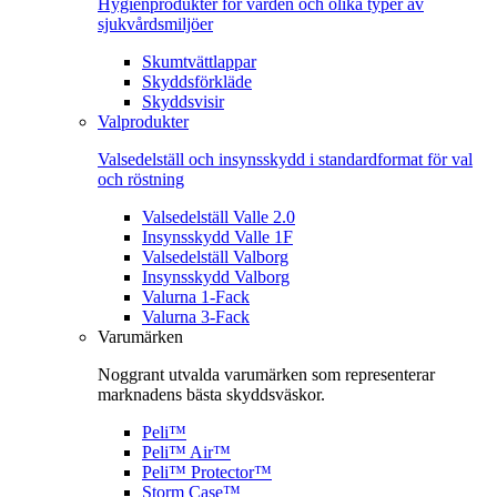
Hygienprodukter för vården och olika typer av
sjukvårdsmiljöer
Skumtvättlappar
Skyddsförkläde
Skyddsvisir
Valprodukter
Valsedelställ och insynsskydd i standardformat för val
och röstning
Valsedelställ Valle 2.0
Insynsskydd Valle 1F
Valsedelställ Valborg
Insynsskydd Valborg
Valurna 1-Fack
Valurna 3-Fack
Varumärken
Noggrant utvalda varumärken som representerar
marknadens bästa skyddsväskor.
Peli™
Peli™ Air™
Peli™ Protector™
Storm Case™