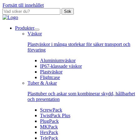
Fortsätt till innehållet
Sök
Produkter
Väskor
Plastväskor i många storlekar för säker transport och
förvaring
Aluminiumväskor
IP67-klassade väskor
Plastväskor
Flightcase
Tuber & Askar
Plasttuber och askar som kombinerar skydd, hållbarhet
och presentation
ScrewPack
TwistPack Plus
PlugPack
MKPack
HexPack
TelePack