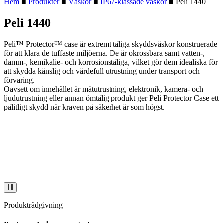
Hem
■
Produkter
■
Väskor
■
IP67-klassade väskor
■
Peli 1440
Peli 1440
Peli™ Protector™ case är extremt tåliga skyddsväskor konstruerade
för att klara de tuffaste miljöerna. De är okrossbara samt vatten-,
damm-, kemikalie- och korrosionståliga, vilket gör dem idealiska för
att skydda känslig och värdefull utrustning under transport och
förvaring.
Oavsett om innehållet är mätutrustning, elektronik, kamera- och
ljudutrustning eller annan ömtålig produkt ger Peli Protector Case ett
pålitligt skydd när kraven på säkerhet är som högst.
Produktrådgivning