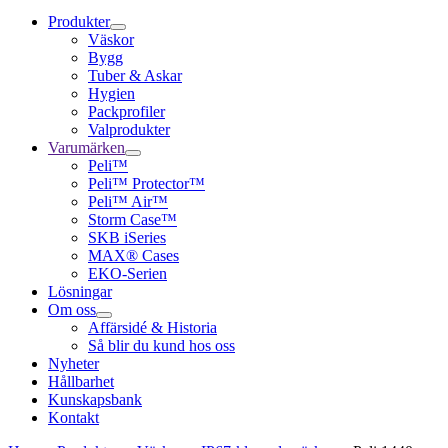
Produkter
Väskor
Bygg
Tuber & Askar
Hygien
Packprofiler
Valprodukter
Varumärken
Peli™
Peli™ Protector™
Peli™ Air™
Storm Case™
SKB iSeries
MAX® Cases
EKO-Serien
Lösningar
Om oss
Affärsidé & Historia
Så blir du kund hos oss
Nyheter
Hållbarhet
Kunskapsbank
Kontakt